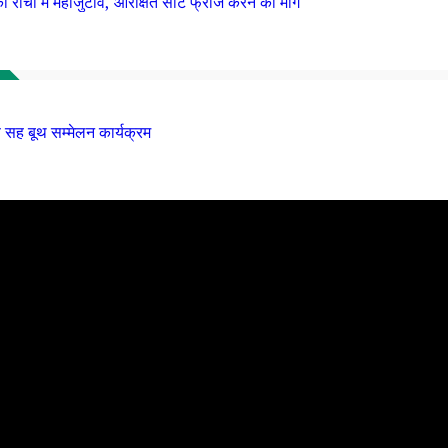
ाँची में महाजुटाव, आरक्षित सीटें फ्रीज करने की मांग
 सह बूथ सम्मेलन कार्यक्रम
्यक्ष रबीन्द्र नाथ महतो ने बुलाई उच्चस्तरीय बैठक, दिए कड़े निर्देश
 प्रतिमा, CM हेमंत सोरेन करेंगे अनावरण
टाव, आरक्षित सीटें फ्रीज करने की मांग
लन कार्यक्रम
िजनल आंसर-की’