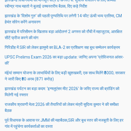
झारखण्ड विधानसभा का मानसून सत्र 6 अगस्त से: सुचारू संचालन के लिए अध्यक्ष
रबीन्द्र नाथ महतो ने बुलाई उच्चस्तरीय बैठक, दिए कड़े निर्देश
झारखंड के ‘दिशोम गुरु’ की पहली पुण्यतिथि पर लगेगी 14 फीट ऊंची भव्य प्रतिमा, CM
हेमंत सोरेन करेंगे अनावरण
झारखंड में परिसीमन के खिलाफ बड़ा आंदोलन! 2 अगस्त को राँची में महाजुटाव, आरक्षित
सीटें फ्रीज करने की मांग
गिरिडीह में SIR को लेकर झामुमो का BLA-2 का प्रशिक्षण सह बूथ सम्मेलन कार्यक्रम
UPSC Prelims Exam 2026 का बड़ा update: जानिए अपना ‘प्रोविजनल आंसर-
की’
मंईयां सम्मान योजना के लाभार्थियों के लिए बड़ी खुशखबरी, एक साथ मिलेंगे ₹5000; सरकार
ने जारी किए ₹80 अरब (871 करोड़)
झारखंड पर्यटन का बड़ा कदम: ‘इन्फ्लुएंसर मीट 2026’ के जरिए राज्य की ब्रांडिंग को
मिलेगी नई रफ्तार
राजकीय श्रावणी मेला 2026 की तैयारियों को लेकर मंत्री सुदिव्य कुमार ने की समीक्षा
बैठक
पूर्व विधायक के आवास पर JMM की महाबैठक,SIR और बूथ स्तर की मजबूती के लिए हर
गांव में पहुंचेगा कार्यकर्ताओं का दस्ता