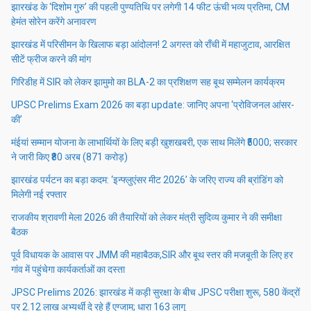
झारखंड के ‘दिशोम गुरु’ की पहली पुण्यतिथि पर लगेगी 14 फीट ऊंची भव्य प्रतिमा, CM
हेमंत सोरेन करेंगे अनावरण
झारखंड में परिसीमन के खिलाफ बड़ा आंदोलन! 2 अगस्त को राँची में महाजुटाव, आरक्षित
सीटें फ्रीज करने की मांग
गिरिडीह में SIR को लेकर झामुमो का BLA-2 का प्रशिक्षण सह बूथ सम्मेलन कार्यक्रम
UPSC Prelims Exam 2026 का बड़ा update: जानिए अपना ‘प्रोविजनल आंसर-
की’
मंईयां सम्मान योजना के लाभार्थियों के लिए बड़ी खुशखबरी, एक साथ मिलेंगे ₹5000; सरकार
ने जारी किए ₹80 अरब (871 करोड़)
झारखंड पर्यटन का बड़ा कदम: ‘इन्फ्लुएंसर मीट 2026’ के जरिए राज्य की ब्रांडिंग को
मिलेगी नई रफ्तार
राजकीय श्रावणी मेला 2026 की तैयारियों को लेकर मंत्री सुदिव्य कुमार ने की समीक्षा
बैठक
पूर्व विधायक के आवास पर JMM की महाबैठक,SIR और बूथ स्तर की मजबूती के लिए हर
गांव में पहुंचेगा कार्यकर्ताओं का दस्ता
JPSC Prelims 2026: झारखंड में कड़ी सुरक्षा के बीच JPSC परीक्षा शुरू, 580 केंद्रों
पर 2.12 लाख अभ्यर्थी दे रहे हैं एग्जाम; धारा 163 लागू