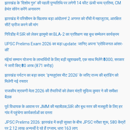
झारखंड के ‘दिशोम गुरु’ की पहली पुण्यतिथि पर लगेगी 14 फीट ऊंची भव्य प्रतिमा, CM
हेमंत सोरेन करेंगे अनावरण
झारखंड में परिसीमन के खिलाफ बड़ा आंदोलन! 2 अगस्त को राँची में महाजुटाव, आरक्षित
सीटें फ्रीज करने की मांग
गिरिडीह में SIR को लेकर झामुमो का BLA-2 का प्रशिक्षण सह बूथ सम्मेलन कार्यक्रम
UPSC Prelims Exam 2026 का बड़ा update: जानिए अपना ‘प्रोविजनल आंसर-
की’
मंईयां सम्मान योजना के लाभार्थियों के लिए बड़ी खुशखबरी, एक साथ मिलेंगे ₹5000; सरकार
ने जारी किए ₹80 अरब (871 करोड़)
झारखंड पर्यटन का बड़ा कदम: ‘इन्फ्लुएंसर मीट 2026’ के जरिए राज्य की ब्रांडिंग को
मिलेगी नई रफ्तार
राजकीय श्रावणी मेला 2026 की तैयारियों को लेकर मंत्री सुदिव्य कुमार ने की समीक्षा
बैठक
पूर्व विधायक के आवास पर JMM की महाबैठक,SIR और बूथ स्तर की मजबूती के लिए हर
गांव में पहुंचेगा कार्यकर्ताओं का दस्ता
JPSC Prelims 2026: झारखंड में कड़ी सुरक्षा के बीच JPSC परीक्षा शुरू, 580 केंद्रों
पर 2.12 लाख अभ्यर्थी दे रहे हैं एग्जाम; धारा 163 लागू