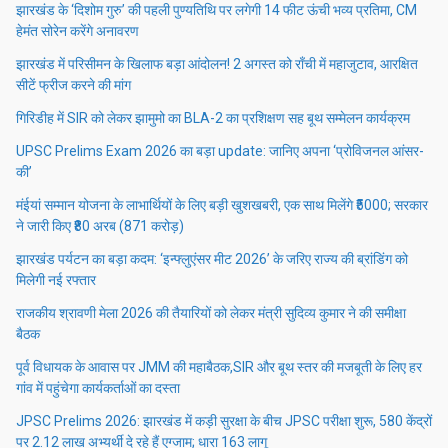
झारखंड के ‘दिशोम गुरु’ की पहली पुण्यतिथि पर लगेगी 14 फीट ऊंची भव्य प्रतिमा, CM
हेमंत सोरेन करेंगे अनावरण
झारखंड में परिसीमन के खिलाफ बड़ा आंदोलन! 2 अगस्त को राँची में महाजुटाव, आरक्षित
सीटें फ्रीज करने की मांग
गिरिडीह में SIR को लेकर झामुमो का BLA-2 का प्रशिक्षण सह बूथ सम्मेलन कार्यक्रम
UPSC Prelims Exam 2026 का बड़ा update: जानिए अपना ‘प्रोविजनल आंसर-
की’
मंईयां सम्मान योजना के लाभार्थियों के लिए बड़ी खुशखबरी, एक साथ मिलेंगे ₹5000; सरकार
ने जारी किए ₹80 अरब (871 करोड़)
झारखंड पर्यटन का बड़ा कदम: ‘इन्फ्लुएंसर मीट 2026’ के जरिए राज्य की ब्रांडिंग को
मिलेगी नई रफ्तार
राजकीय श्रावणी मेला 2026 की तैयारियों को लेकर मंत्री सुदिव्य कुमार ने की समीक्षा
बैठक
पूर्व विधायक के आवास पर JMM की महाबैठक,SIR और बूथ स्तर की मजबूती के लिए हर
गांव में पहुंचेगा कार्यकर्ताओं का दस्ता
JPSC Prelims 2026: झारखंड में कड़ी सुरक्षा के बीच JPSC परीक्षा शुरू, 580 केंद्रों
पर 2.12 लाख अभ्यर्थी दे रहे हैं एग्जाम; धारा 163 लागू