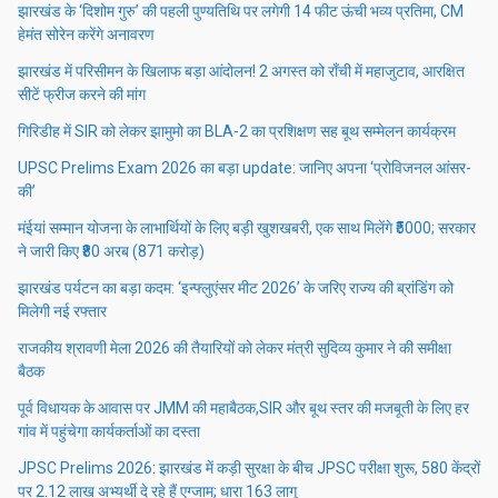
झारखंड के ‘दिशोम गुरु’ की पहली पुण्यतिथि पर लगेगी 14 फीट ऊंची भव्य प्रतिमा, CM
हेमंत सोरेन करेंगे अनावरण
झारखंड में परिसीमन के खिलाफ बड़ा आंदोलन! 2 अगस्त को राँची में महाजुटाव, आरक्षित
सीटें फ्रीज करने की मांग
गिरिडीह में SIR को लेकर झामुमो का BLA-2 का प्रशिक्षण सह बूथ सम्मेलन कार्यक्रम
UPSC Prelims Exam 2026 का बड़ा update: जानिए अपना ‘प्रोविजनल आंसर-
की’
मंईयां सम्मान योजना के लाभार्थियों के लिए बड़ी खुशखबरी, एक साथ मिलेंगे ₹5000; सरकार
ने जारी किए ₹80 अरब (871 करोड़)
झारखंड पर्यटन का बड़ा कदम: ‘इन्फ्लुएंसर मीट 2026’ के जरिए राज्य की ब्रांडिंग को
मिलेगी नई रफ्तार
राजकीय श्रावणी मेला 2026 की तैयारियों को लेकर मंत्री सुदिव्य कुमार ने की समीक्षा
बैठक
पूर्व विधायक के आवास पर JMM की महाबैठक,SIR और बूथ स्तर की मजबूती के लिए हर
गांव में पहुंचेगा कार्यकर्ताओं का दस्ता
JPSC Prelims 2026: झारखंड में कड़ी सुरक्षा के बीच JPSC परीक्षा शुरू, 580 केंद्रों
पर 2.12 लाख अभ्यर्थी दे रहे हैं एग्जाम; धारा 163 लागू