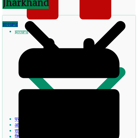
Jharkhand
झारखण्ड
झारखण्ड
झारखण्ड का इतिहास
प्रमुख खबरे
आदिवासी
राजनीति
शिक्षा