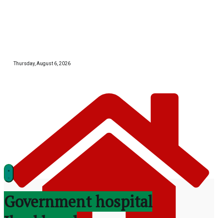
Skip
to
content
Thursday, August 6, 2026
झारखण्ड
Government hospital