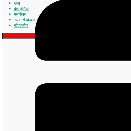
खेल
देश-दुनिया
मनोरंजन
सरकारी योजना
संपादकीय