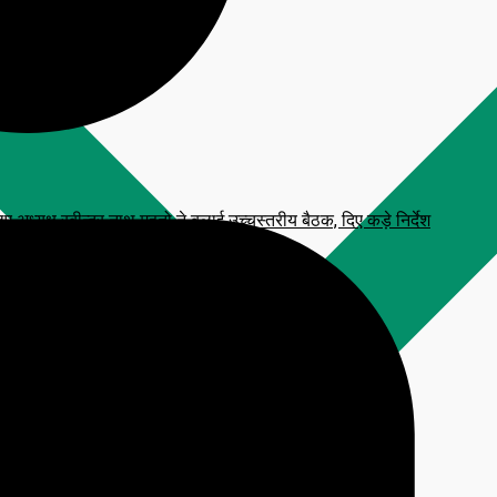
्यक्ष रबीन्द्र नाथ महतो ने बुलाई उच्चस्तरीय बैठक, दिए कड़े निर्देश
 प्रतिमा, CM हेमंत सोरेन करेंगे अनावरण
टाव, आरक्षित सीटें फ्रीज करने की मांग
लन कार्यक्रम
िजनल आंसर-की’