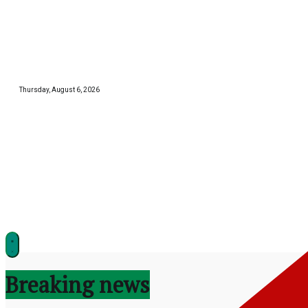
Skip
to
content
Thursday, August 6, 2026
झारखण्ड
Breaking news