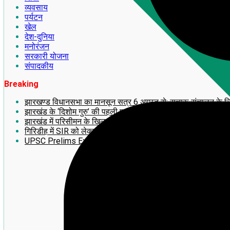
व्यवसाय
पर्यटन
खेल
देश-दुनिया
मनोरंजन
सरकारी योजना
संपादकीय
Breaking
झारखण्ड विधानसभा का मानसून सत्र 6 अगस्त से: सुचारू संचालन के लिए अध
झारखंड के ‘दिशोम गुरु’ की पहली पुण्यतिथि पर लगेगी 14 फीट ऊंची भव्य
झारखंड में परिसीमन के खिलाफ बड़ा आंदोलन! 2 अगस्त को राँची में महाजु
गिरिडीह में SIR को लेकर झामुमो का BLA-2 का प्रशिक्षण सह बूथ सम्मे
UPSC Prelims Exam 2026 का बड़ा update: जानिए अपना ‘प्रोव