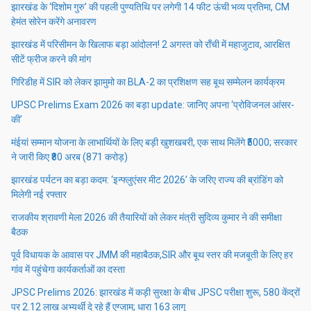
झारखंड के ‘दिशोम गुरु’ की पहली पुण्यतिथि पर लगेगी 14 फीट ऊंची भव्य प्रतिमा, CM
हेमंत सोरेन करेंगे अनावरण
झारखंड में परिसीमन के खिलाफ बड़ा आंदोलन! 2 अगस्त को राँची में महाजुटाव, आरक्षित
सीटें फ्रीज करने की मांग
गिरिडीह में SIR को लेकर झामुमो का BLA-2 का प्रशिक्षण सह बूथ सम्मेलन कार्यक्रम
UPSC Prelims Exam 2026 का बड़ा update: जानिए अपना ‘प्रोविजनल आंसर-
की’
मंईयां सम्मान योजना के लाभार्थियों के लिए बड़ी खुशखबरी, एक साथ मिलेंगे ₹5000; सरकार
ने जारी किए ₹80 अरब (871 करोड़)
झारखंड पर्यटन का बड़ा कदम: ‘इन्फ्लुएंसर मीट 2026’ के जरिए राज्य की ब्रांडिंग को
मिलेगी नई रफ्तार
राजकीय श्रावणी मेला 2026 की तैयारियों को लेकर मंत्री सुदिव्य कुमार ने की समीक्षा
बैठक
पूर्व विधायक के आवास पर JMM की महाबैठक,SIR और बूथ स्तर की मजबूती के लिए हर
गांव में पहुंचेगा कार्यकर्ताओं का दस्ता
JPSC Prelims 2026: झारखंड में कड़ी सुरक्षा के बीच JPSC परीक्षा शुरू, 580 केंद्रों
पर 2.12 लाख अभ्यर्थी दे रहे हैं एग्जाम; धारा 163 लागू