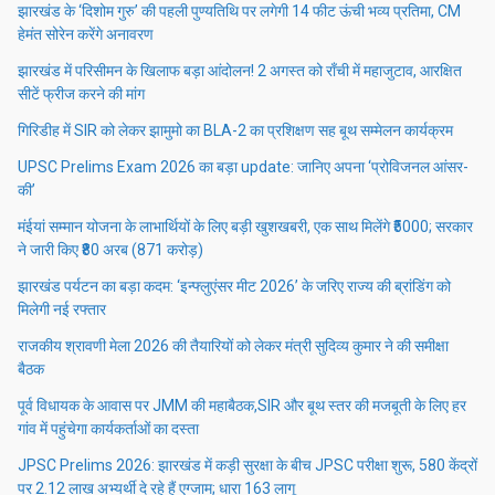
झारखंड के ‘दिशोम गुरु’ की पहली पुण्यतिथि पर लगेगी 14 फीट ऊंची भव्य प्रतिमा, CM
हेमंत सोरेन करेंगे अनावरण
झारखंड में परिसीमन के खिलाफ बड़ा आंदोलन! 2 अगस्त को राँची में महाजुटाव, आरक्षित
सीटें फ्रीज करने की मांग
गिरिडीह में SIR को लेकर झामुमो का BLA-2 का प्रशिक्षण सह बूथ सम्मेलन कार्यक्रम
UPSC Prelims Exam 2026 का बड़ा update: जानिए अपना ‘प्रोविजनल आंसर-
की’
मंईयां सम्मान योजना के लाभार्थियों के लिए बड़ी खुशखबरी, एक साथ मिलेंगे ₹5000; सरकार
ने जारी किए ₹80 अरब (871 करोड़)
झारखंड पर्यटन का बड़ा कदम: ‘इन्फ्लुएंसर मीट 2026’ के जरिए राज्य की ब्रांडिंग को
मिलेगी नई रफ्तार
राजकीय श्रावणी मेला 2026 की तैयारियों को लेकर मंत्री सुदिव्य कुमार ने की समीक्षा
बैठक
पूर्व विधायक के आवास पर JMM की महाबैठक,SIR और बूथ स्तर की मजबूती के लिए हर
गांव में पहुंचेगा कार्यकर्ताओं का दस्ता
JPSC Prelims 2026: झारखंड में कड़ी सुरक्षा के बीच JPSC परीक्षा शुरू, 580 केंद्रों
पर 2.12 लाख अभ्यर्थी दे रहे हैं एग्जाम; धारा 163 लागू