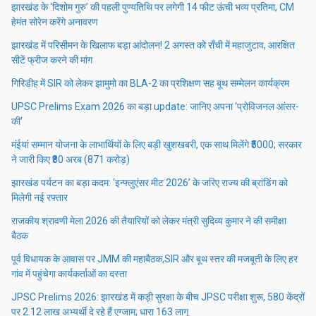
झारखंड के ‘दिशोम गुरु’ की पहली पुण्यतिथि पर लगेगी 14 फीट ऊंची भव्य प्रतिमा, CM
हेमंत सोरेन करेंगे अनावरण
झारखंड में परिसीमन के खिलाफ बड़ा आंदोलन! 2 अगस्त को राँची में महाजुटाव, आरक्षित
सीटें फ्रीज करने की मांग
गिरिडीह में SIR को लेकर झामुमो का BLA-2 का प्रशिक्षण सह बूथ सम्मेलन कार्यक्रम
UPSC Prelims Exam 2026 का बड़ा update: जानिए अपना ‘प्रोविजनल आंसर-
की’
मंईयां सम्मान योजना के लाभार्थियों के लिए बड़ी खुशखबरी, एक साथ मिलेंगे ₹5000; सरकार
ने जारी किए ₹80 अरब (871 करोड़)
झारखंड पर्यटन का बड़ा कदम: ‘इन्फ्लुएंसर मीट 2026’ के जरिए राज्य की ब्रांडिंग को
मिलेगी नई रफ्तार
राजकीय श्रावणी मेला 2026 की तैयारियों को लेकर मंत्री सुदिव्य कुमार ने की समीक्षा
बैठक
पूर्व विधायक के आवास पर JMM की महाबैठक,SIR और बूथ स्तर की मजबूती के लिए हर
गांव में पहुंचेगा कार्यकर्ताओं का दस्ता
JPSC Prelims 2026: झारखंड में कड़ी सुरक्षा के बीच JPSC परीक्षा शुरू, 580 केंद्रों
पर 2.12 लाख अभ्यर्थी दे रहे हैं एग्जाम; धारा 163 लागू