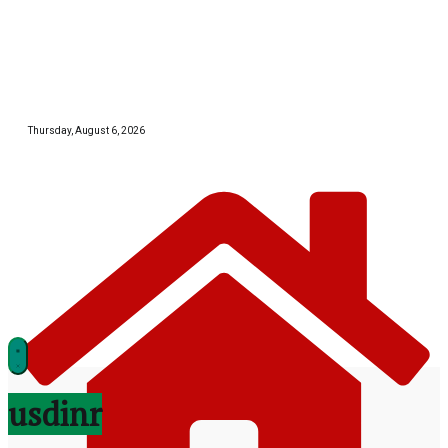
Skip
to
content
Thursday, August 6, 2026
झारखण्ड
usdinr