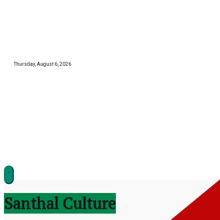
Skip
to
content
Thursday, August 6, 2026
झारखण्ड
Santhal Culture