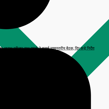
्यक्ष रबीन्द्र नाथ महतो ने बुलाई उच्चस्तरीय बैठक, दिए कड़े निर्देश
 प्रतिमा, CM हेमंत सोरेन करेंगे अनावरण
टाव, आरक्षित सीटें फ्रीज करने की मांग
लन कार्यक्रम
िजनल आंसर-की’