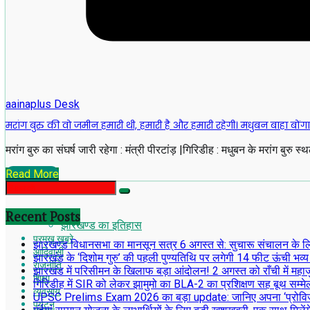
aainaplus Desk
मरांग बुरु की वो जमीन हमारी थी, हमारी है और हमारी रहेगी। मधुबन बाहा बोंगा पर्
मरांग बुरु का संघर्ष जारी रहेगा : मंत्री पीरटांड़ |गिरिडीह : मधुबन के मरांग बुरु स्
Read More
Recent Posts
झारखण्ड का इतिहास
प्रमुख खबरे
झारखण्ड विधानसभा का मानसून सत्र 6 अगस्त से: सुचारू संचालन के लिए अध
आदिवासी
झारखंड के ‘दिशोम गुरु’ की पहली पुण्यतिथि पर लगेगी 14 फीट ऊंची भव्य
राजनीति
झारखंड में परिसीमन के खिलाफ बड़ा आंदोलन! 2 अगस्त को राँची में महाजु
शिक्षा
गिरिडीह में SIR को लेकर झामुमो का BLA-2 का प्रशिक्षण सह बूथ सम्मे
व्यवसाय
UPSC Prelims Exam 2026 का बड़ा update: जानिए अपना ‘प्रोव
पर्यटन