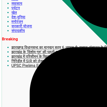
व्यवसाय
पर्यटन
खेल
देश-दुनिया
मनोरंजन
सरकारी योजना
संपादकीय
Breaking
झारखण्ड विधानसभा का मानसून सत्र 6 अगस्त से: सुचारू संचालन के लिए अध
झारखंड के ‘दिशोम गुरु’ की पहली पुण्यतिथि पर लगेगी 14 फीट ऊंची भव्य
झारखंड में परिसीमन के खिलाफ बड़ा आंदोलन! 2 अगस्त को राँची में महाजु
गिरिडीह में SIR को लेकर झामुमो का BLA-2 का प्रशिक्षण सह बूथ सम्मे
UPSC Prelims Exam 2026 का बड़ा update: जानिए अपना ‘प्रोव