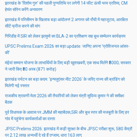
झारखंड के ‘दिशोम गुरु’ की पहली पुण्यतिथि पर लगेगी 14 फीट ऊंची भव्य प्रतिमा, CM
हेमंत सोरेन करेंगे अनावरण
झारखंड में परिसीमन के खिलाफ बड़ा आंदोलन! 2 अगस्त को राँची में महाजुटाव, आरक्षित
सीटें फ्रीज करने की मांग
गिरिडीह में SIR को लेकर झामुमो का BLA-2 का प्रशिक्षण सह बूथ सम्मेलन कार्यक्रम
UPSC Prelims Exam 2026 का बड़ा update: जानिए अपना ‘प्रोविजनल आंसर-
की’
मंईयां सम्मान योजना के लाभार्थियों के लिए बड़ी खुशखबरी, एक साथ मिलेंगे ₹5000; सरकार
ने जारी किए ₹80 अरब (871 करोड़)
झारखंड पर्यटन का बड़ा कदम: ‘इन्फ्लुएंसर मीट 2026’ के जरिए राज्य की ब्रांडिंग को
मिलेगी नई रफ्तार
राजकीय श्रावणी मेला 2026 की तैयारियों को लेकर मंत्री सुदिव्य कुमार ने की समीक्षा
बैठक
पूर्व विधायक के आवास पर JMM की महाबैठक,SIR और बूथ स्तर की मजबूती के लिए हर
गांव में पहुंचेगा कार्यकर्ताओं का दस्ता
JPSC Prelims 2026: झारखंड में कड़ी सुरक्षा के बीच JPSC परीक्षा शुरू, 580 केंद्रों
पर 2.12 लाख अभ्यर्थी दे रहे हैं एग्जाम; धारा 163 लागू