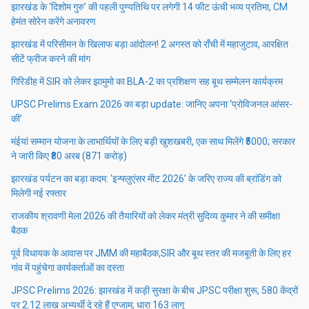
झारखंड के ‘दिशोम गुरु’ की पहली पुण्यतिथि पर लगेगी 14 फीट ऊंची भव्य प्रतिमा, CM
हेमंत सोरेन करेंगे अनावरण
झारखंड में परिसीमन के खिलाफ बड़ा आंदोलन! 2 अगस्त को राँची में महाजुटाव, आरक्षित
सीटें फ्रीज करने की मांग
गिरिडीह में SIR को लेकर झामुमो का BLA-2 का प्रशिक्षण सह बूथ सम्मेलन कार्यक्रम
UPSC Prelims Exam 2026 का बड़ा update: जानिए अपना ‘प्रोविजनल आंसर-
की’
मंईयां सम्मान योजना के लाभार्थियों के लिए बड़ी खुशखबरी, एक साथ मिलेंगे ₹5000; सरकार
ने जारी किए ₹80 अरब (871 करोड़)
झारखंड पर्यटन का बड़ा कदम: ‘इन्फ्लुएंसर मीट 2026’ के जरिए राज्य की ब्रांडिंग को
मिलेगी नई रफ्तार
राजकीय श्रावणी मेला 2026 की तैयारियों को लेकर मंत्री सुदिव्य कुमार ने की समीक्षा
बैठक
पूर्व विधायक के आवास पर JMM की महाबैठक,SIR और बूथ स्तर की मजबूती के लिए हर
गांव में पहुंचेगा कार्यकर्ताओं का दस्ता
JPSC Prelims 2026: झारखंड में कड़ी सुरक्षा के बीच JPSC परीक्षा शुरू, 580 केंद्रों
पर 2.12 लाख अभ्यर्थी दे रहे हैं एग्जाम; धारा 163 लागू