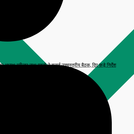
्यक्ष रबीन्द्र नाथ महतो ने बुलाई उच्चस्तरीय बैठक, दिए कड़े निर्देश
 प्रतिमा, CM हेमंत सोरेन करेंगे अनावरण
टाव, आरक्षित सीटें फ्रीज करने की मांग
लन कार्यक्रम
िजनल आंसर-की’