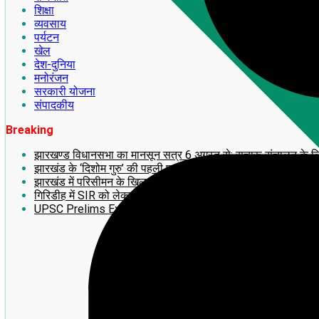
शिक्षा
व्यवसाय
पर्यटन
खेल
देश-दुनिया
मनोरंजन
सरकारी योजना
संपादकीय
Breaking
झारखण्ड विधानसभा का मानसून सत्र 6 अगस्त से: सुचारू संचालन के लिए अध
झारखंड के ‘दिशोम गुरु’ की पहली पुण्यतिथि पर लगेगी 14 फीट ऊंची भव्य
झारखंड में परिसीमन के खिलाफ बड़ा आंदोलन! 2 अगस्त को राँची में महाजु
गिरिडीह में SIR को लेकर झामुमो का BLA-2 का प्रशिक्षण सह बूथ सम्मे
UPSC Prelims Exam 2026 का बड़ा update: जानिए अपना ‘प्रोव