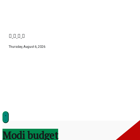
Skip
to
content
Thursday, August 6, 2026
झारखण्ड
Modi budget