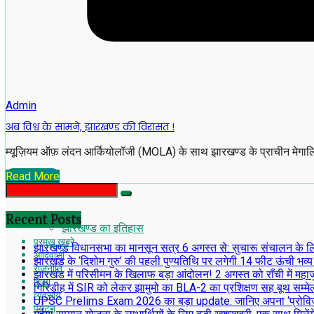
Admin
अब विश्व के सामने, झारखण्ड की विरासत !
म्यूज़ियम ऑफ़ लंदन आर्कियोलॉजी (MOLA) के साथ झारखण्ड के प्राचीन मेगालि
Read More
Recent Posts
झारखण्ड का इतिहास
प्रमुख खबरे
झारखण्ड विधानसभा का मानसून सत्र 6 अगस्त से: सुचारू संचालन के लिए अध
आदिवासी
झारखंड के ‘दिशोम गुरु’ की पहली पुण्यतिथि पर लगेगी 14 फीट ऊंची भव्य
राजनीति
झारखंड में परिसीमन के खिलाफ बड़ा आंदोलन! 2 अगस्त को राँची में महाजु
शिक्षा
गिरिडीह में SIR को लेकर झामुमो का BLA-2 का प्रशिक्षण सह बूथ सम्मे
व्यवसाय
UPSC Prelims Exam 2026 का बड़ा update: जानिए अपना ‘प्रोव
पर्यटन