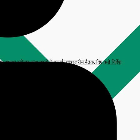
्यक्ष रबीन्द्र नाथ महतो ने बुलाई उच्चस्तरीय बैठक, दिए कड़े निर्देश
 प्रतिमा, CM हेमंत सोरेन करेंगे अनावरण
टाव, आरक्षित सीटें फ्रीज करने की मांग
लन कार्यक्रम
िजनल आंसर-की’