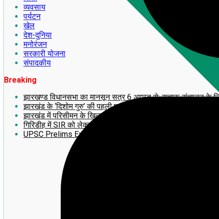
व्यवसाय
पर्यटन
खेल
देश-दुनिया
मनोरंजन
सरकारी योजना
संपादकीय
Breaking
झारखण्ड विधानसभा का मानसून सत्र 6 अगस्त से: सुचारू संचालन के लिए अध
झारखंड के ‘दिशोम गुरु’ की पहली पुण्यतिथि पर लगेगी 14 फीट ऊंची भव्य
झारखंड में परिसीमन के खिलाफ बड़ा आंदोलन! 2 अगस्त को राँची में महाजु
गिरिडीह में SIR को लेकर झामुमो का BLA-2 का प्रशिक्षण सह बूथ सम्मे
UPSC Prelims Exam 2026 का बड़ा update: जानिए अपना ‘प्रोव