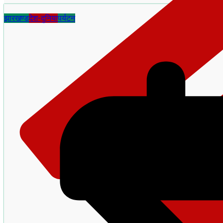
झारखण्ड
देश-दुनिया
पर्यटन