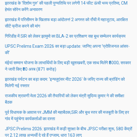
झारखंड के ‘दिशोम गुरु’ की पहली पुण्यतिथि पर लगेगी 14 फीट ऊंची भव्य प्रतिमा, CM
हेमंत सोरेन करेंगे अनावरण
झारखंड में परिसीमन के खिलाफ बड़ा आंदोलन! 2 अगस्त को राँची में महाजुटाव, आरक्षित
सीटें फ्रीज करने की मांग
गिरिडीह में SIR को लेकर झामुमो का BLA-2 का प्रशिक्षण सह बूथ सम्मेलन कार्यक्रम
UPSC Prelims Exam 2026 का बड़ा update: जानिए अपना ‘प्रोविजनल आंसर-
की’
मंईयां सम्मान योजना के लाभार्थियों के लिए बड़ी खुशखबरी, एक साथ मिलेंगे ₹5000; सरकार
ने जारी किए ₹80 अरब (871 करोड़)
झारखंड पर्यटन का बड़ा कदम: ‘इन्फ्लुएंसर मीट 2026’ के जरिए राज्य की ब्रांडिंग को
मिलेगी नई रफ्तार
राजकीय श्रावणी मेला 2026 की तैयारियों को लेकर मंत्री सुदिव्य कुमार ने की समीक्षा
बैठक
पूर्व विधायक के आवास पर JMM की महाबैठक,SIR और बूथ स्तर की मजबूती के लिए हर
गांव में पहुंचेगा कार्यकर्ताओं का दस्ता
JPSC Prelims 2026: झारखंड में कड़ी सुरक्षा के बीच JPSC परीक्षा शुरू, 580 केंद्रों
पर 2.12 लाख अभ्यर्थी दे रहे हैं एग्जाम; धारा 163 लागू