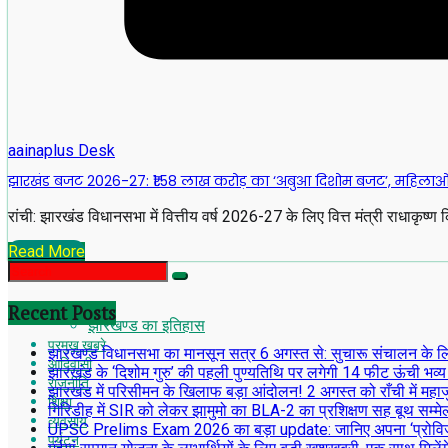
aainaplus Desk
झारखंड बजट 2026-27: ₹1.58 लाख करोड़ का ‘अबुआ दिशोम बजट’, महिलाओं औ
रांची: झारखंड विधानसभा में वित्तीय वर्ष 2026-27 के लिए वित्त मंत्री राधाकृ
Read More
Recent Posts
झारखण्ड का इतिहास
प्रमुख खबरे
झारखण्ड विधानसभा का मानसून सत्र 6 अगस्त से: सुचारू संचालन के लिए अध
आदिवासी
झारखंड के ‘दिशोम गुरु’ की पहली पुण्यतिथि पर लगेगी 14 फीट ऊंची भव्य
राजनीति
झारखंड में परिसीमन के खिलाफ बड़ा आंदोलन! 2 अगस्त को राँची में महाजु
शिक्षा
गिरिडीह में SIR को लेकर झामुमो का BLA-2 का प्रशिक्षण सह बूथ सम्मे
व्यवसाय
UPSC Prelims Exam 2026 का बड़ा update: जानिए अपना ‘प्रोव
पर्यटन