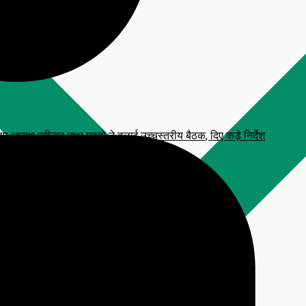
्यक्ष रबीन्द्र नाथ महतो ने बुलाई उच्चस्तरीय बैठक, दिए कड़े निर्देश
 प्रतिमा, CM हेमंत सोरेन करेंगे अनावरण
टाव, आरक्षित सीटें फ्रीज करने की मांग
लन कार्यक्रम
िजनल आंसर-की’