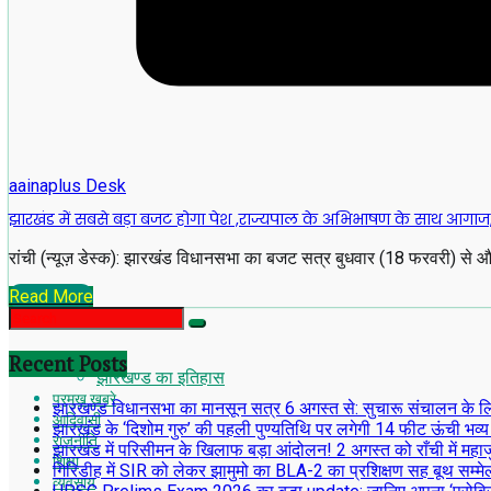
aainaplus Desk
झारखंड में सबसे बड़ा बजट होगा पेश ,राज्यपाल के अभिभाषण के साथ आग
रांची (न्यूज़ डेस्क): झारखंड विधानसभा का बजट सत्र बुधवार (18 फरवरी) से 
Read More
Recent Posts
झारखण्ड का इतिहास
प्रमुख खबरे
झारखण्ड विधानसभा का मानसून सत्र 6 अगस्त से: सुचारू संचालन के लिए अध
आदिवासी
झारखंड के ‘दिशोम गुरु’ की पहली पुण्यतिथि पर लगेगी 14 फीट ऊंची भव्य
राजनीति
झारखंड में परिसीमन के खिलाफ बड़ा आंदोलन! 2 अगस्त को राँची में महाजु
शिक्षा
गिरिडीह में SIR को लेकर झामुमो का BLA-2 का प्रशिक्षण सह बूथ सम्मे
व्यवसाय