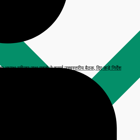
्यक्ष रबीन्द्र नाथ महतो ने बुलाई उच्चस्तरीय बैठक, दिए कड़े निर्देश
 प्रतिमा, CM हेमंत सोरेन करेंगे अनावरण
टाव, आरक्षित सीटें फ्रीज करने की मांग
लन कार्यक्रम
िजनल आंसर-की’