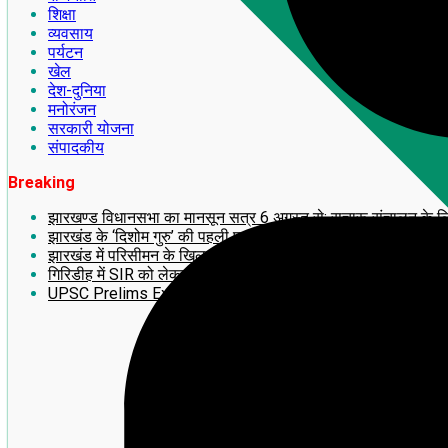
शिक्षा
व्यवसाय
पर्यटन
खेल
देश-दुनिया
मनोरंजन
सरकारी योजना
संपादकीय
Breaking
झारखण्ड विधानसभा का मानसून सत्र 6 अगस्त से: सुचारू संचालन के लिए अध
झारखंड के ‘दिशोम गुरु’ की पहली पुण्यतिथि पर लगेगी 14 फीट ऊंची भव्य
झारखंड में परिसीमन के खिलाफ बड़ा आंदोलन! 2 अगस्त को राँची में महाजु
गिरिडीह में SIR को लेकर झामुमो का BLA-2 का प्रशिक्षण सह बूथ सम्मे
UPSC Prelims Exam 2026 का बड़ा update: जानिए अपना ‘प्रोव