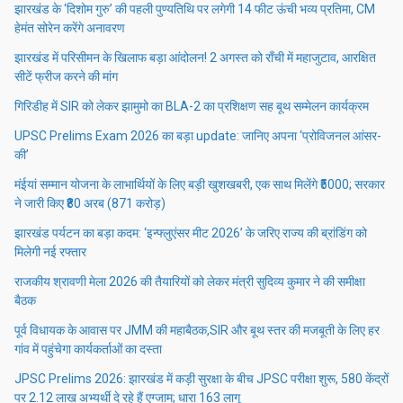
झारखंड के ‘दिशोम गुरु’ की पहली पुण्यतिथि पर लगेगी 14 फीट ऊंची भव्य प्रतिमा, CM
हेमंत सोरेन करेंगे अनावरण
झारखंड में परिसीमन के खिलाफ बड़ा आंदोलन! 2 अगस्त को राँची में महाजुटाव, आरक्षित
सीटें फ्रीज करने की मांग
गिरिडीह में SIR को लेकर झामुमो का BLA-2 का प्रशिक्षण सह बूथ सम्मेलन कार्यक्रम
UPSC Prelims Exam 2026 का बड़ा update: जानिए अपना ‘प्रोविजनल आंसर-
की’
मंईयां सम्मान योजना के लाभार्थियों के लिए बड़ी खुशखबरी, एक साथ मिलेंगे ₹5000; सरकार
ने जारी किए ₹80 अरब (871 करोड़)
झारखंड पर्यटन का बड़ा कदम: ‘इन्फ्लुएंसर मीट 2026’ के जरिए राज्य की ब्रांडिंग को
मिलेगी नई रफ्तार
राजकीय श्रावणी मेला 2026 की तैयारियों को लेकर मंत्री सुदिव्य कुमार ने की समीक्षा
बैठक
पूर्व विधायक के आवास पर JMM की महाबैठक,SIR और बूथ स्तर की मजबूती के लिए हर
गांव में पहुंचेगा कार्यकर्ताओं का दस्ता
JPSC Prelims 2026: झारखंड में कड़ी सुरक्षा के बीच JPSC परीक्षा शुरू, 580 केंद्रों
पर 2.12 लाख अभ्यर्थी दे रहे हैं एग्जाम; धारा 163 लागू