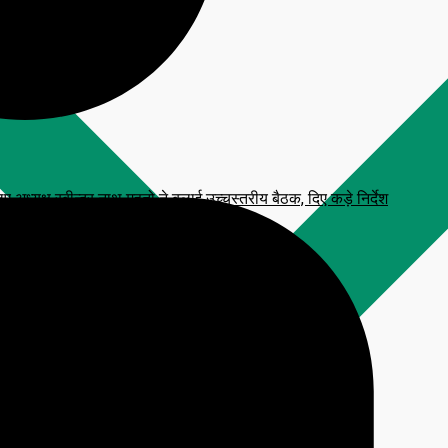
्यक्ष रबीन्द्र नाथ महतो ने बुलाई उच्चस्तरीय बैठक, दिए कड़े निर्देश
 प्रतिमा, CM हेमंत सोरेन करेंगे अनावरण
टाव, आरक्षित सीटें फ्रीज करने की मांग
लन कार्यक्रम
िजनल आंसर-की’