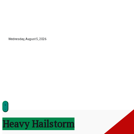
Skip
to
content
Wednesday, August 5, 2026
झारखण्ड
Heavy Hailstorm