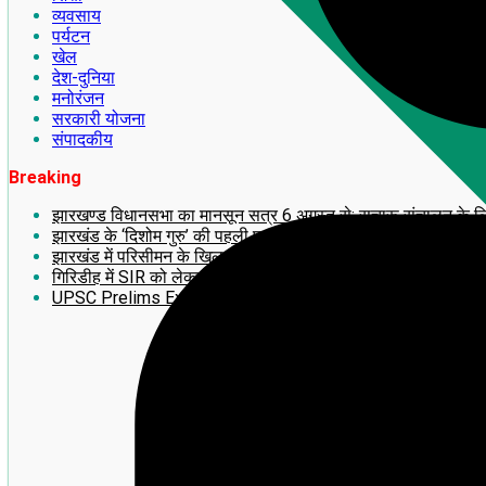
व्यवसाय
पर्यटन
खेल
देश-दुनिया
मनोरंजन
सरकारी योजना
संपादकीय
Breaking
झारखण्ड विधानसभा का मानसून सत्र 6 अगस्त से: सुचारू संचालन के लिए अध
झारखंड के ‘दिशोम गुरु’ की पहली पुण्यतिथि पर लगेगी 14 फीट ऊंची भव्य
झारखंड में परिसीमन के खिलाफ बड़ा आंदोलन! 2 अगस्त को राँची में महाजु
गिरिडीह में SIR को लेकर झामुमो का BLA-2 का प्रशिक्षण सह बूथ सम्मे
UPSC Prelims Exam 2026 का बड़ा update: जानिए अपना ‘प्रोव