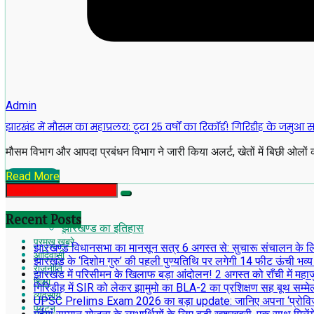
Admin
झारखंड में मौसम का महाप्रलय: टूटा 25 वर्षों का रिकॉर्ड! गिरिडीह के जमु
मौसम विभाग और आपदा प्रबंधन विभाग ने जारी किया अलर्ट, खेतों में बिछी ओलो
Read More
Recent Posts
झारखण्ड का इतिहास
प्रमुख खबरे
झारखण्ड विधानसभा का मानसून सत्र 6 अगस्त से: सुचारू संचालन के लिए अध
आदिवासी
झारखंड के ‘दिशोम गुरु’ की पहली पुण्यतिथि पर लगेगी 14 फीट ऊंची भव्य
राजनीति
झारखंड में परिसीमन के खिलाफ बड़ा आंदोलन! 2 अगस्त को राँची में महाजु
शिक्षा
गिरिडीह में SIR को लेकर झामुमो का BLA-2 का प्रशिक्षण सह बूथ सम्मे
व्यवसाय
UPSC Prelims Exam 2026 का बड़ा update: जानिए अपना ‘प्रोव
पर्यटन