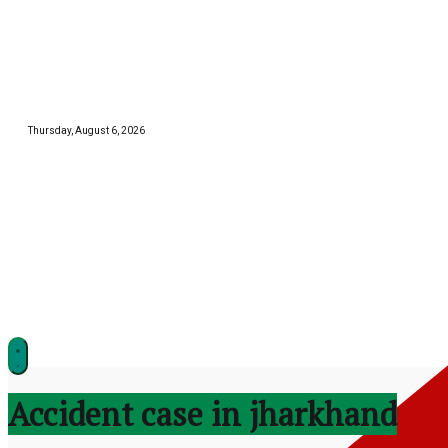
Skip
to
content
Thursday, August 6, 2026
झारखण्ड
Accident case in jharkhand