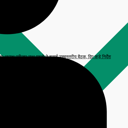
्यक्ष रबीन्द्र नाथ महतो ने बुलाई उच्चस्तरीय बैठक, दिए कड़े निर्देश
 प्रतिमा, CM हेमंत सोरेन करेंगे अनावरण
टाव, आरक्षित सीटें फ्रीज करने की मांग
लन कार्यक्रम
िजनल आंसर-की’