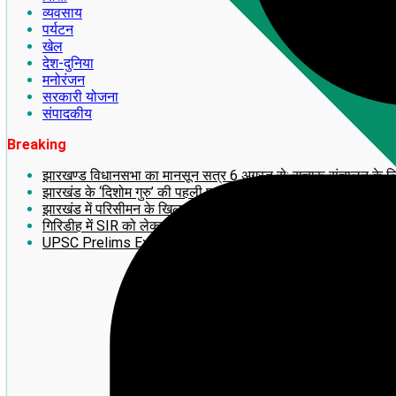
व्यवसाय
पर्यटन
खेल
देश-दुनिया
मनोरंजन
सरकारी योजना
संपादकीय
Breaking
झारखण्ड विधानसभा का मानसून सत्र 6 अगस्त से: सुचारू संचालन के लिए अध
झारखंड के ‘दिशोम गुरु’ की पहली पुण्यतिथि पर लगेगी 14 फीट ऊंची भव्य
झारखंड में परिसीमन के खिलाफ बड़ा आंदोलन! 2 अगस्त को राँची में महाजु
गिरिडीह में SIR को लेकर झामुमो का BLA-2 का प्रशिक्षण सह बूथ सम्मे
UPSC Prelims Exam 2026 का बड़ा update: जानिए अपना ‘प्रोव