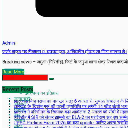
Admin
जर्जर सड़क पर फिसला 12 चक्का ट्रक, अनियंत्रित होकर जा गिरा तालाब में ।
Breaking news – जमुआ (गिरिडीह): जिले के जमुआ थाना क्षेत्र स्थित कंदाजोर
Read More
Recent Posts
झारखण्ड का इतिहास
प्रमुख खबरे
झारखण्ड विधानसभा का मानसून सत्र 6 अगस्त से: सुचारू संचालन के लिए अध
आदिवासी
झारखंड के ‘दिशोम गुरु’ की पहली पुण्यतिथि पर लगेगी 14 फीट ऊंची भव्य
राजनीति
झारखंड में परिसीमन के खिलाफ बड़ा आंदोलन! 2 अगस्त को राँची में महाजु
शिक्षा
गिरिडीह में SIR को लेकर झामुमो का BLA-2 का प्रशिक्षण सह बूथ सम्मे
व्यवसाय
UPSC Prelims Exam 2026 का बड़ा update: जानिए अपना ‘प्रोव
पर्यटन