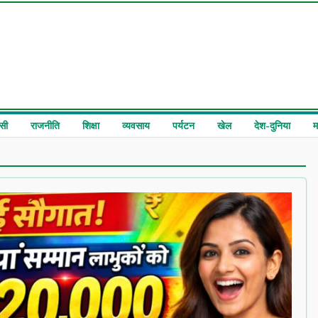
सी
राजनीति
शिक्षा
व्यवसाय
पर्यटन
खेल
देश-दुनिया
म