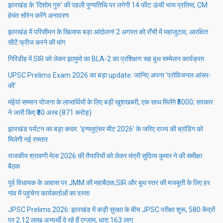
झारखंड के ‘दिशोम गुरु’ की पहली पुण्यतिथि पर लगेगी 14 फीट ऊंची भव्य प्रतिमा, CM
हेमंत सोरेन करेंगे अनावरण
झारखंड में परिसीमन के खिलाफ बड़ा आंदोलन! 2 अगस्त को राँची में महाजुटाव, आरक्षित
सीटें फ्रीज करने की मांग
गिरिडीह में SIR को लेकर झामुमो का BLA-2 का प्रशिक्षण सह बूथ सम्मेलन कार्यक्रम
UPSC Prelims Exam 2026 का बड़ा update: जानिए अपना ‘प्रोविजनल आंसर-
की’
मंईयां सम्मान योजना के लाभार्थियों के लिए बड़ी खुशखबरी, एक साथ मिलेंगे ₹5000; सरकार
ने जारी किए ₹80 अरब (871 करोड़)
झारखंड पर्यटन का बड़ा कदम: ‘इन्फ्लुएंसर मीट 2026’ के जरिए राज्य की ब्रांडिंग को
मिलेगी नई रफ्तार
राजकीय श्रावणी मेला 2026 की तैयारियों को लेकर मंत्री सुदिव्य कुमार ने की समीक्षा
बैठक
पूर्व विधायक के आवास पर JMM की महाबैठक,SIR और बूथ स्तर की मजबूती के लिए हर
गांव में पहुंचेगा कार्यकर्ताओं का दस्ता
JPSC Prelims 2026: झारखंड में कड़ी सुरक्षा के बीच JPSC परीक्षा शुरू, 580 केंद्रों
पर 2.12 लाख अभ्यर्थी दे रहे हैं एग्जाम; धारा 163 लागू