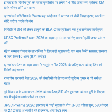
झारखंड के ‘दिशोम गुरु’ की पहली पुण्यतिथि पर लगेगी 14 फीट ऊंची भव्य प्रतिमा, CM
हेमंत सोरेन करेंगे अनावरण
झारखंड में परिसीमन के खिलाफ बड़ा आंदोलन! 2 अगस्त को राँची में महाजुटाव, आरक्षित
सीटें फ्रीज करने की मांग
गिरिडीह में SIR को लेकर झामुमो का BLA-2 का प्रशिक्षण सह बूथ सम्मेलन कार्यक्रम
UPSC Prelims Exam 2026 का बड़ा update: जानिए अपना ‘प्रोविजनल आंसर-
की’
मंईयां सम्मान योजना के लाभार्थियों के लिए बड़ी खुशखबरी, एक साथ मिलेंगे ₹5000; सरकार
ने जारी किए ₹80 अरब (871 करोड़)
झारखंड पर्यटन का बड़ा कदम: ‘इन्फ्लुएंसर मीट 2026’ के जरिए राज्य की ब्रांडिंग को
मिलेगी नई रफ्तार
राजकीय श्रावणी मेला 2026 की तैयारियों को लेकर मंत्री सुदिव्य कुमार ने की समीक्षा
बैठक
पूर्व विधायक के आवास पर JMM की महाबैठक,SIR और बूथ स्तर की मजबूती के लिए हर
गांव में पहुंचेगा कार्यकर्ताओं का दस्ता
JPSC Prelims 2026: झारखंड में कड़ी सुरक्षा के बीच JPSC परीक्षा शुरू, 580 केंद्रों
पर 2.12 लाख अभ्यर्थी दे रहे हैं एग्जाम; धारा 163 लागू