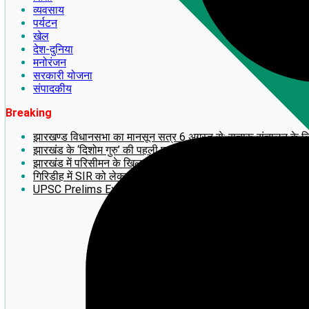
व्यवसाय
पर्यटन
खेल
देश-दुनिया
मनोरंजन
सरकारी योजना
संपादकीय
Breaking
झारखण्ड विधानसभा का मानसून सत्र 6 अगस्त से: सुचारू संचालन के लिए अध
झारखंड के ‘दिशोम गुरु’ की पहली पुण्यतिथि पर लगेगी 14 फीट ऊंची भव्य
झारखंड में परिसीमन के खिलाफ बड़ा आंदोलन! 2 अगस्त को राँची में महाजु
गिरिडीह में SIR को लेकर झामुमो का BLA-2 का प्रशिक्षण सह बूथ सम्मे
UPSC Prelims Exam 2026 का बड़ा update: जानिए अपना ‘प्रोव