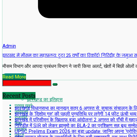
Admin
झारखंड में मौसम का महाप्रलय: टूटा 25 वर्षों का रिकॉर्ड! गिरिडीह के जमु
मौसम विभाग और आपदा प्रबंधन विभाग ने जारी किया अलर्ट, खेतों में बिछी ओलो
Read More
Recent Posts
झारखण्ड का इतिहास
प्रमुख खबरे
झारखण्ड विधानसभा का मानसून सत्र 6 अगस्त से: सुचारू संचालन के लिए अध
आदिवासी
झारखंड के ‘दिशोम गुरु’ की पहली पुण्यतिथि पर लगेगी 14 फीट ऊंची भव्य
राजनीति
झारखंड में परिसीमन के खिलाफ बड़ा आंदोलन! 2 अगस्त को राँची में महाजु
शिक्षा
गिरिडीह में SIR को लेकर झामुमो का BLA-2 का प्रशिक्षण सह बूथ सम्मे
व्यवसाय
UPSC Prelims Exam 2026 का बड़ा update: जानिए अपना ‘प्रोव
पर्यटन