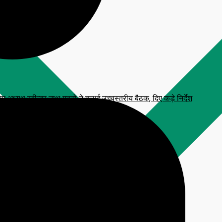
्यक्ष रबीन्द्र नाथ महतो ने बुलाई उच्चस्तरीय बैठक, दिए कड़े निर्देश
 प्रतिमा, CM हेमंत सोरेन करेंगे अनावरण
टाव, आरक्षित सीटें फ्रीज करने की मांग
लन कार्यक्रम
िजनल आंसर-की’